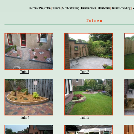
Recente Projecten
|
Tuinen
|
Sierbestrating
|
Ornamenten
|
Houtwerk
|
Tuinafscheiding
|
V
Tuinen
Tuin 1
Tuin 2
Tuin 4
Tuin 5