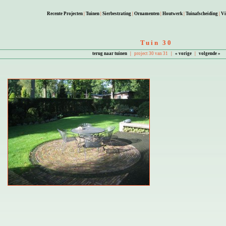
Recente Projecten
|
Tuinen
|
Sierbestrating
|
Ornamenten
|
Houtwerk
|
Tuinafscheiding
|
Vi
Tuin 30
terug naar tuinen
|
project 30 van 31
|
« vorige
|
volgende »