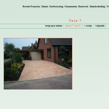
Recente Projecten
|
Tuinen
|
Sierbestrating
|
Ornamenten
|
Houtwerk
|
Tuinafscheiding
|
Vi
Tuin 7
terug naar tuinen
|
project 7 van 31
|
« vorige
|
volgende »