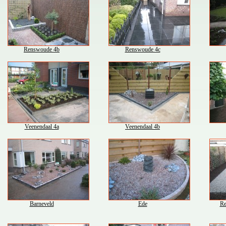
Renswoude 4b
Renswoude 4c
Veenendaal 4a
Veenendaal 4b
Barneveld
Ede
Re