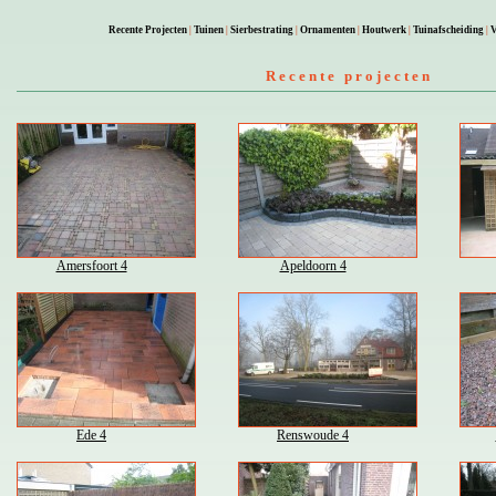
Recente Projecten
|
Tuinen
|
Sierbestrating
|
Ornamenten
|
Houtwerk
|
Tuinafscheiding
|
V
Recente projecten
Amersfoort 4
Apeldoorn 4
Ede 4
Renswoude 4