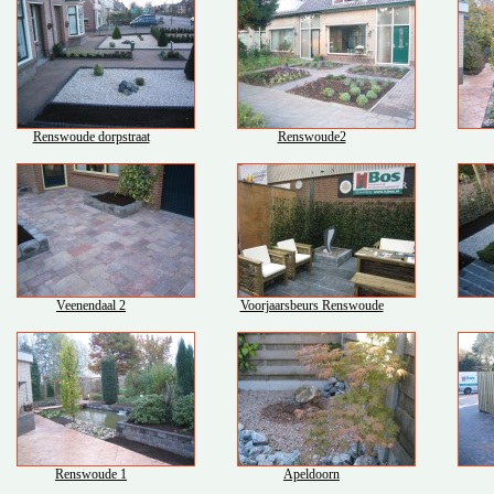
Renswoude dorpstraat
Renswoude2
Veenendaal 2
Voorjaarsbeurs Renswoude
Renswoude 1
Apeldoorn