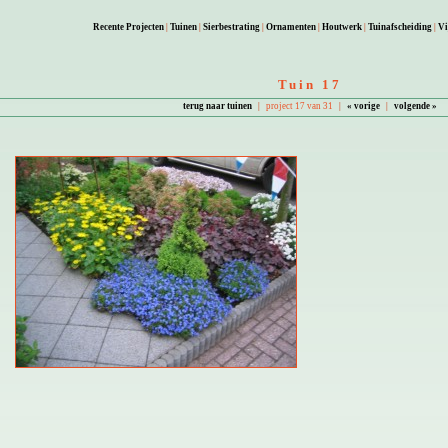
Recente Projecten
|
Tuinen
|
Sierbestrating
|
Ornamenten
|
Houtwerk
|
Tuinafscheiding
|
Vi
Tuin 17
terug naar tuinen
|
project 17 van 31
|
« vorige
|
volgende »