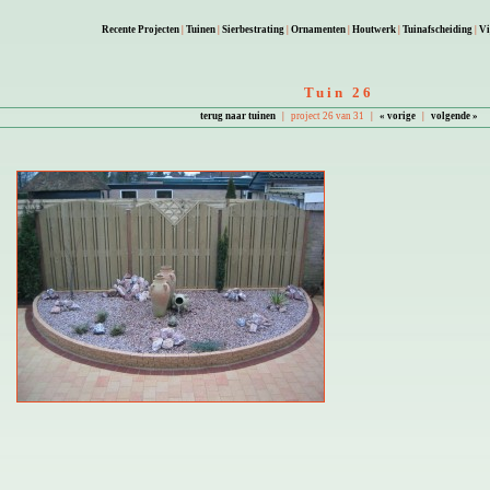
Recente Projecten
|
Tuinen
|
Sierbestrating
|
Ornamenten
|
Houtwerk
|
Tuinafscheiding
|
Vi
Tuin 26
terug naar tuinen
|
project 26 van 31
|
« vorige
|
volgende »