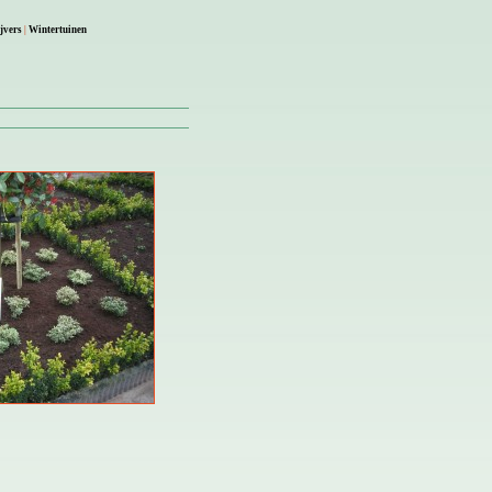
jvers
|
Wintertuinen