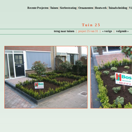
Recente Projecten
|
Tuinen
|
Sierbestrating
|
Ornamenten
|
Houtwerk
|
Tuinafscheiding
|
Vi
Tuin 25
terug naar tuinen
|
project 25 van 31
|
« vorige
|
volgende »