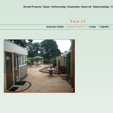
Recente Projecten
|
Tuinen
|
Sierbestrating
|
Ornamenten
|
Houtwerk
|
Tuinafscheiding
|
Vi
Tuin 12
terug naar tuinen
|
project 12 van 31
|
« vorige
|
volgende »