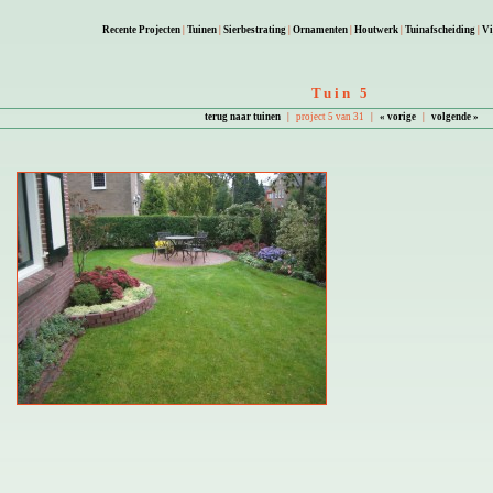
Recente Projecten
|
Tuinen
|
Sierbestrating
|
Ornamenten
|
Houtwerk
|
Tuinafscheiding
|
Vi
Tuin 5
terug naar tuinen
|
project 5 van 31
|
« vorige
|
volgende »