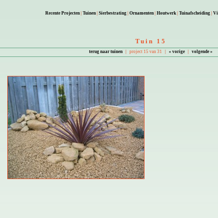
Recente Projecten
|
Tuinen
|
Sierbestrating
|
Ornamenten
|
Houtwerk
|
Tuinafscheiding
|
Vi
Tuin 15
terug naar tuinen
|
project 15 van 31
|
« vorige
|
volgende »