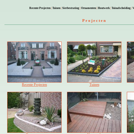
Recente Projecten
|
Tuinen
|
Sierbestrating
|
Ornamenten
|
Houtwerk
|
Tuinafscheiding
|
V
Projecten
Recente Projecten
Tuinen