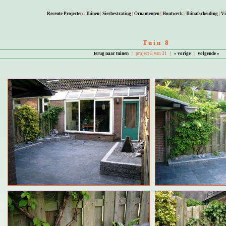
Recente Projecten
|
Tuinen
|
Sierbestrating
|
Ornamenten
|
Houtwerk
|
Tuinafscheiding
|
Vi
Tuin 8
terug naar tuinen
|
project 8 van 31
|
« vorige
|
volgende »