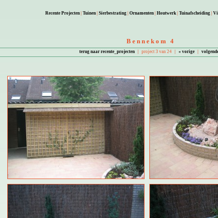
Recente Projecten
|
Tuinen
|
Sierbestrating
|
Ornamenten
|
Houtwerk
|
Tuinafscheiding
|
Vi
Bennekom 4
terug naar recente_projecten
|
project 3 van 24
|
« vorige
|
volgend