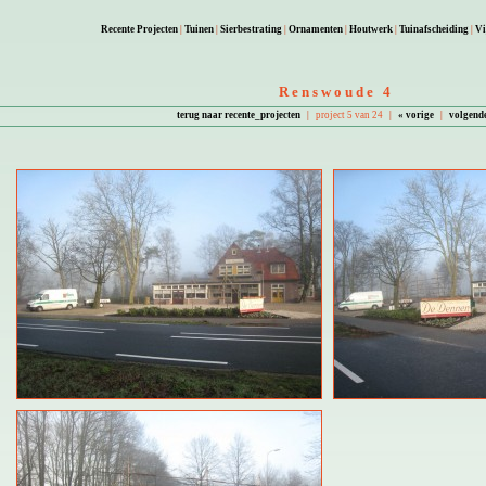
Recente Projecten
|
Tuinen
|
Sierbestrating
|
Ornamenten
|
Houtwerk
|
Tuinafscheiding
|
Vi
Renswoude 4
terug naar recente_projecten
|
project 5 van 24
|
« vorige
|
volgend