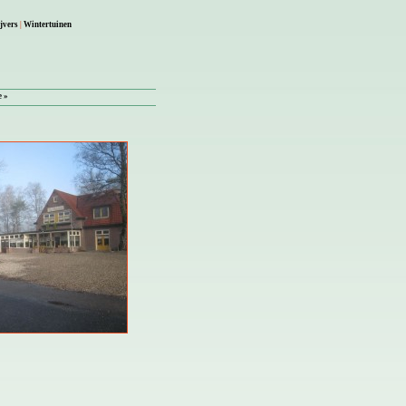
jvers
|
Wintertuinen
e »