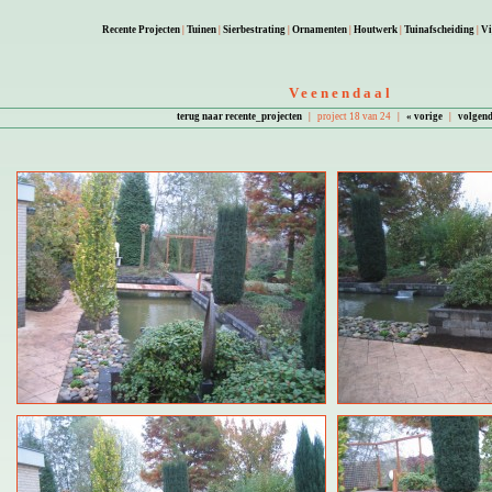
Recente Projecten
|
Tuinen
|
Sierbestrating
|
Ornamenten
|
Houtwerk
|
Tuinafscheiding
|
Vi
Veenendaal
terug naar recente_projecten
|
project 18 van 24
|
« vorige
|
volgend