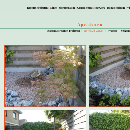
Recente Projecten
|
Tuinen
|
Sierbestrating
|
Ornamenten
|
Houtwerk
|
Tuinafscheiding
|
Vi
Apeldoorn
terug naar recente_projecten
|
project 23 van 24
|
« vorige
|
volgend