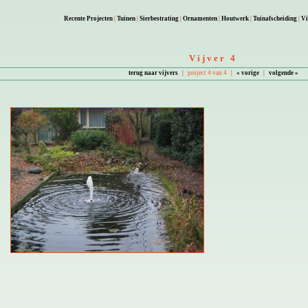
Recente Projecten
|
Tuinen
|
Sierbestrating
|
Ornamenten
|
Houtwerk
|
Tuinafscheiding
|
Vi
Vijver 4
terug naar vijvers
|
project 4 van 4
|
« vorige
|
volgende »