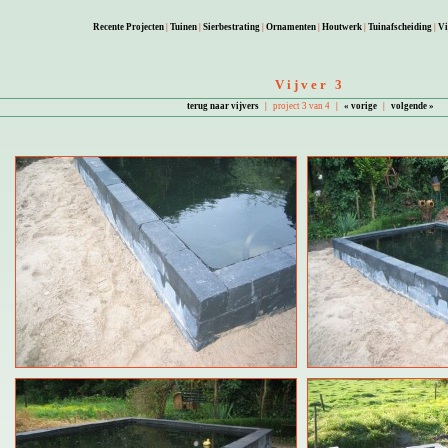
Recente Projecten
|
Tuinen
|
Sierbestrating
|
Ornamenten
|
Houtwerk
|
Tuinafscheiding
|
Vi
Vijver 3
terug naar vijvers
|
project 3 van 4
|
« vorige
|
volgende »