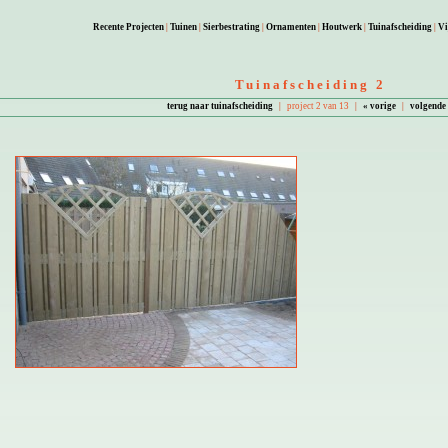
Recente Projecten
|
Tuinen
|
Sierbestrating
|
Ornamenten
|
Houtwerk
|
Tuinafscheiding
|
Vi
Tuinafscheiding 2
terug naar tuinafscheiding
|
project 2 van 13
|
« vorige
|
volgende