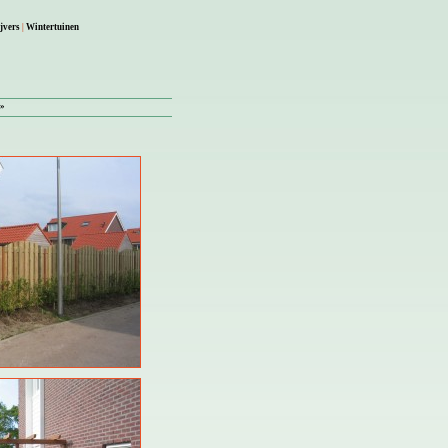
jvers
|
Wintertuinen
 »