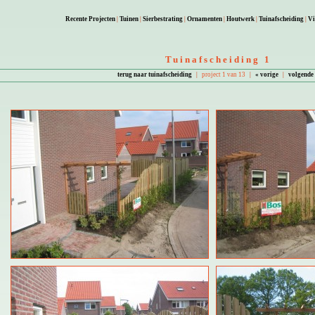
Recente Projecten
|
Tuinen
|
Sierbestrating
|
Ornamenten
|
Houtwerk
|
Tuinafscheiding
|
Vi
Tuinafscheiding 1
terug naar tuinafscheiding
|
project 1 van 13
|
« vorige
|
volgende