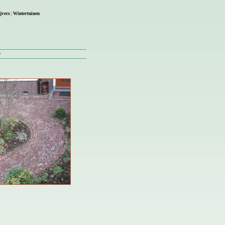
jvers
|
Wintertuinen
»