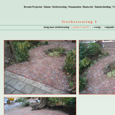
Recente Projecten
|
Tuinen
|
Sierbestrating
|
Ornamenten
|
Houtwerk
|
Tuinafscheiding
|
Vi
Sierbestrating 3
terug naar sierbestrating
|
project 3 van 30
|
« vorige
|
volgende 