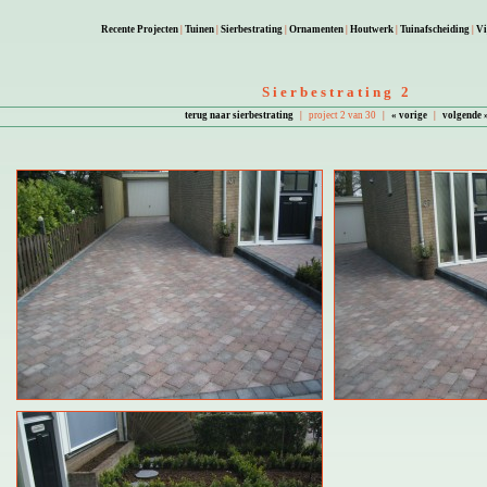
Recente Projecten
|
Tuinen
|
Sierbestrating
|
Ornamenten
|
Houtwerk
|
Tuinafscheiding
|
Vi
Sierbestrating 2
terug naar sierbestrating
|
project 2 van 30
|
« vorige
|
volgende 