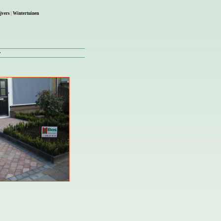
jvers
|
Wintertuinen
»