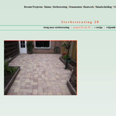
Recente Projecten
|
Tuinen
|
Sierbestrating
|
Ornamenten
|
Houtwerk
|
Tuinafscheiding
|
Vi
Sierbestrating 20
terug naar sierbestrating
|
project 20 van 30
|
« vorige
|
volgende