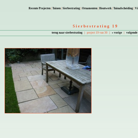
Recente Projecten
|
Tuinen
|
Sierbestrating
|
Ornamenten
|
Houtwerk
|
Tuinafscheiding
|
Vi
Sierbestrating 19
terug naar sierbestrating
|
project 19 van 30
|
« vorige
|
volgende