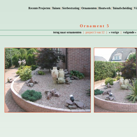
Recente Projecten
|
Tuinen
|
Sierbestrating
|
Ornamenten
|
Houtwerk
|
Tuinafscheiding
|
Vi
Ornament 5
terug naar ornamenten
|
project 5 van 12
|
« vorige
|
volgende »