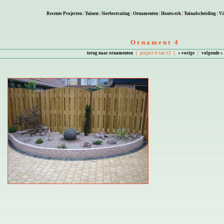
Recente Projecten
|
Tuinen
|
Sierbestrating
|
Ornamenten
|
Houtwerk
|
Tuinafscheiding
|
Vi
Ornament 4
terug naar ornamenten
|
project 4 van 12
|
« vorige
|
volgende »