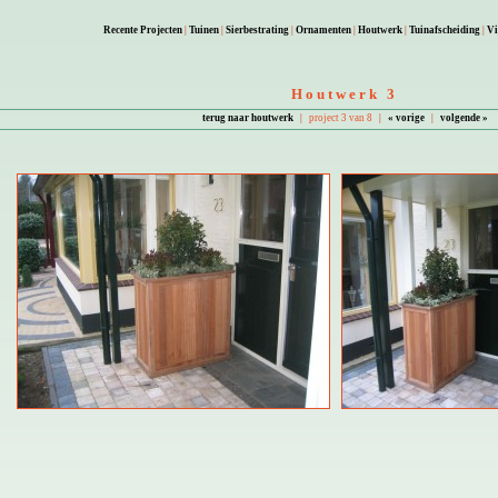
Recente Projecten
|
Tuinen
|
Sierbestrating
|
Ornamenten
|
Houtwerk
|
Tuinafscheiding
|
Vi
Houtwerk 3
terug naar houtwerk
|
project 3 van 8
|
« vorige
|
volgende »