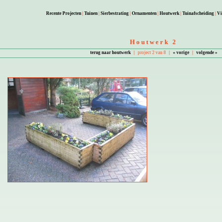
Recente Projecten
|
Tuinen
|
Sierbestrating
|
Ornamenten
|
Houtwerk
|
Tuinafscheiding
|
Vi
Houtwerk 2
terug naar houtwerk
|
project 2 van 8
|
« vorige
|
volgende »