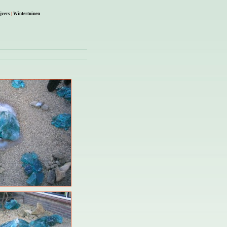
jvers
|
Wintertuinen