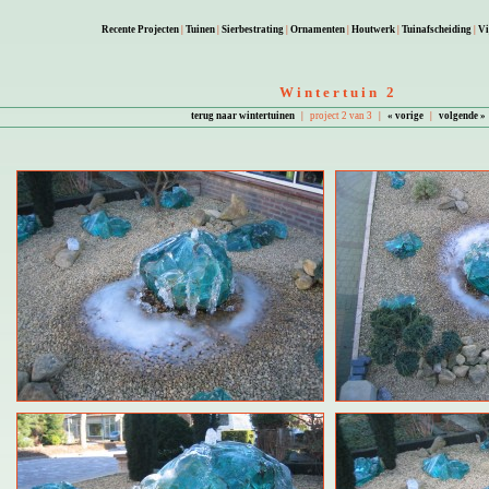
Recente Projecten
|
Tuinen
|
Sierbestrating
|
Ornamenten
|
Houtwerk
|
Tuinafscheiding
|
Vi
Wintertuin 2
terug naar wintertuinen
|
project 2 van 3
|
« vorige
|
volgende »