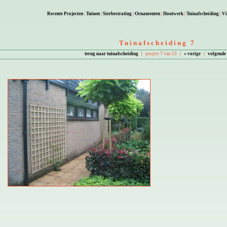
Recente Projecten
|
Tuinen
|
Sierbestrating
|
Ornamenten
|
Houtwerk
|
Tuinafscheiding
|
Vi
Tuinafscheiding 7
terug naar tuinafscheiding
|
project 7 van 13
|
« vorige
|
volgende