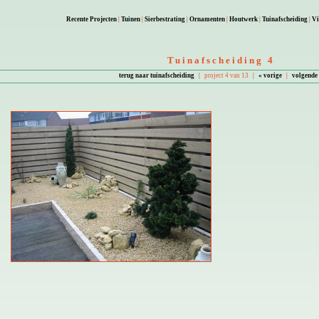
Recente Projecten
|
Tuinen
|
Sierbestrating
|
Ornamenten
|
Houtwerk
|
Tuinafscheiding
|
Vi
Tuinafscheiding 4
terug naar tuinafscheiding
|
project 4 van 13
|
« vorige
|
volgende