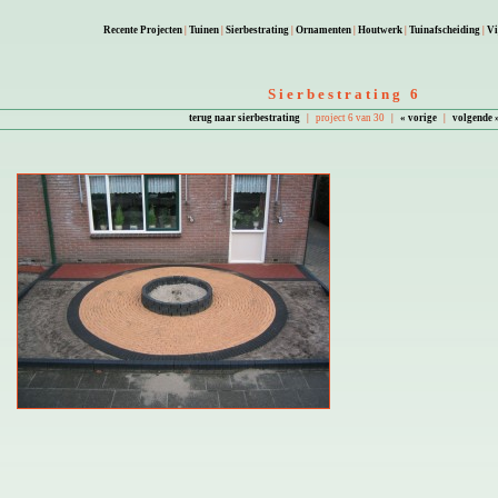
Recente Projecten
|
Tuinen
|
Sierbestrating
|
Ornamenten
|
Houtwerk
|
Tuinafscheiding
|
Vi
Sierbestrating 6
terug naar sierbestrating
|
project 6 van 30
|
« vorige
|
volgende 