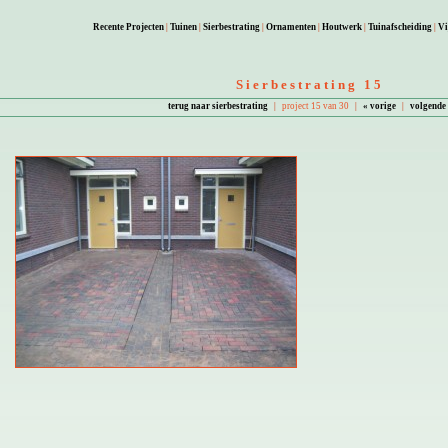
Recente Projecten
|
Tuinen
|
Sierbestrating
|
Ornamenten
|
Houtwerk
|
Tuinafscheiding
|
Vi
Sierbestrating 15
terug naar sierbestrating
|
project 15 van 30
|
« vorige
|
volgende