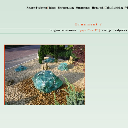
Recente Projecten
|
Tuinen
|
Sierbestrating
|
Ornamenten
|
Houtwerk
|
Tuinafscheiding
|
Vi
Ornament 7
terug naar ornamenten
|
project 7 van 12
|
« vorige
|
volgende »