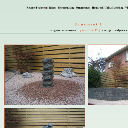
Recente Projecten
|
Tuinen
|
Sierbestrating
|
Ornamenten
|
Houtwerk
|
Tuinafscheiding
|
Vi
Ornament 1
terug naar ornamenten
|
project 1 van 12
|
« vorige
|
volgende »