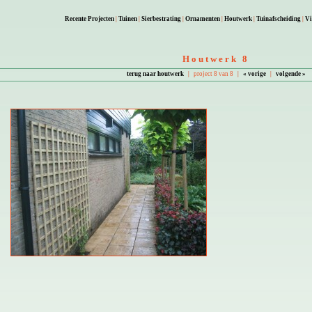
Recente Projecten
|
Tuinen
|
Sierbestrating
|
Ornamenten
|
Houtwerk
|
Tuinafscheiding
|
Vi
Houtwerk 8
terug naar houtwerk
|
project 8 van 8
|
« vorige
|
volgende »